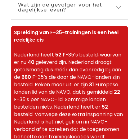
(zie
https://forgottenairfields.com
/
) zijn
7f2cd10de14&mode=view
voortbestaan van GAE wordt echter niet
Wat zijn de gevolgen voor het
Omwonenden vliegbasis Leeuwarden:
niet onderzocht.
dagelijkse leven?
bevorderd met oefeningen met F-35’s.
Trillende vazen in de vensterbank bij start
Lees verder op deze pagina.
Ook niet als Defensie ervoor gaat
F-35
betalen. Andere functies op het vliegveld
Friesland waarschuwt Twente voor
Spreiding van F-35-trainingen is een heel
en in de ruime omgeving worden vrijwel
geluidsoverlast F-35
redelijke eis
onmogelijk (waaronder normaal
passagiersvervoer). Dat gaat zoveel
Nederland heeft
52
F-35’s besteld, waarvan
kosten dat de kosten van openhouden
er nu
40
geleverd zijn. Nederland draagt
van GAE volledig in het niet vallen bij de
getalsmatig dus méér dan evenredig bij aan
maatschappelijke schade.
de
680
F-35’s die door de NAVO-landen zijn
besteld. Reken maar uit: er zijn
31
Europese
landen lid van de NAVO, dat is gemiddeld
22
F-35’s per NAVO-lid. Sommige landen
bestelden niets, Nederland heeft er
52
besteld. Vanwege deze extra inspanning van
Nederland is het niet gek om in NAVO-
verband af te spreken dat de toegenomen
behoefte aan trainingslocaties wordt