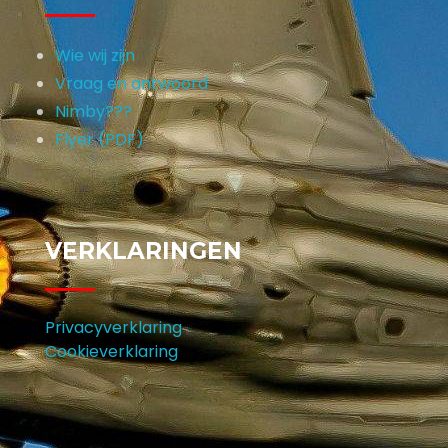
Wie wij zijn
Vraag en antwoord
Nimby???
Flyer (PDF)
VERKLARINGEN
Privacyverklaring
Cookieverklaring