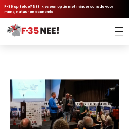
F-35 op Eelde? NEE! kies een optie met minder schade voor
mens, natuur en economie
Comité F-35 NÉÉ
Geen F-35 jachtvliegtuigen op Groningen Airport Eelde