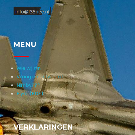
MENU
Wie wij zijn
Vraag en antwoord
Nimby???
Flyer (PDF)
VERKLARINGEN