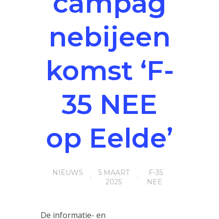
campag
nebijeen
komst ‘F-
35 NEE
op Eelde’
NIEUWS
5 MAART
F-35
2025
NEE
De informatie- en