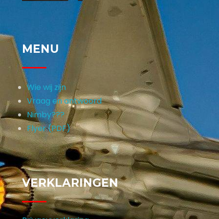
MENU
Wie wij zijn
Vraag en antwoord
Nimby???
Flyer (PDF)
VERKLARINGEN